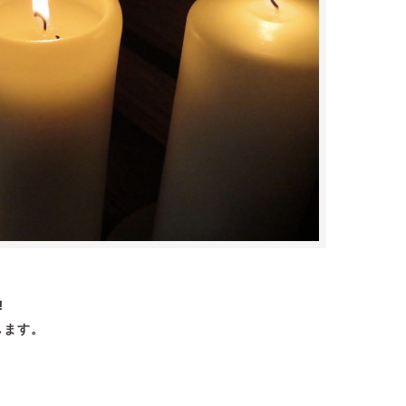
︎
します。