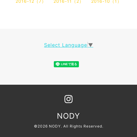
2016-12（7）
2016-11（2）
2016-10（1）
Select Language
▼
NODY
©2026
NODY
. All Rights Reserved.