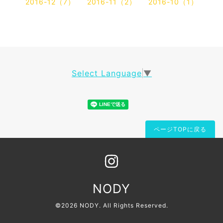
2016-12（7）
2016-11（2）
2016-10（1）
Select Language
▼
ページTOPに戻る
NODY
©2026
NODY
. All Rights Reserved.