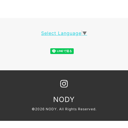
Select Language
▼
NODY
©2026
NODY
. All Rights Reserved.