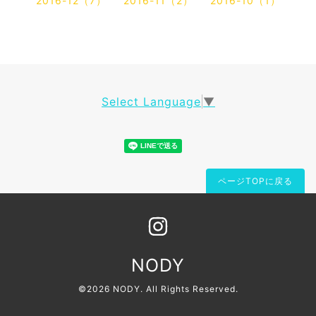
2016-12（7）
2016-11（2）
2016-10（1）
Select Language
▼
ページTOPに戻る
NODY
©2026
NODY
. All Rights Reserved.